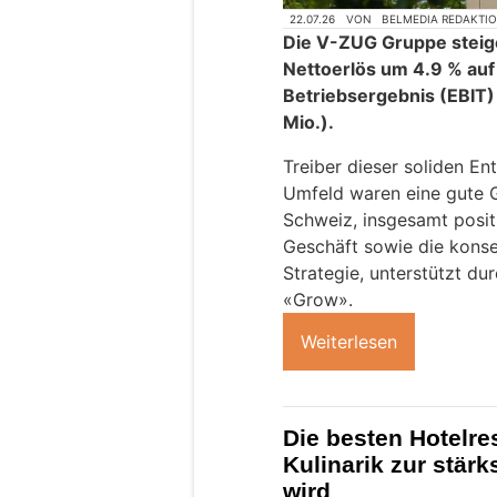
22.07.26
VON
BELMEDIA REDAKTI
Die V-ZUG Gruppe steige
Nettoerlös um 4.9 % auf
Betriebsergebnis (EBIT) 
Mio.).
Treiber dieser soliden En
Umfeld waren eine gute 
Schweiz, insgesamt posit
Geschäft sowie die kons
Strategie, unterstützt dur
«Grow».
Weiterlesen
Die besten Hotelre
Kulinarik zur stär
wird