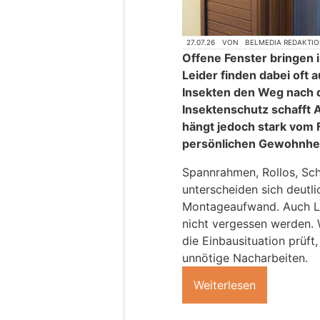
27.07.26
VON
BELMEDIA REDAKTI
Offene Fenster bringen 
Leider finden dabei oft
Insekten den Weg nach d
Insektenschutz schafft 
hängt jedoch stark vom 
persönlichen Gewohnhei
Spannrahmen, Rollos, Sc
unterscheiden sich deutli
Montageaufwand. Auch Li
nicht vergessen werden.
die Einbausituation prüft
unnötige Nacharbeiten.
Weiterlesen