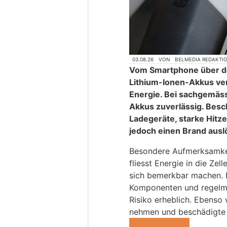
03.08.26
VON
BELMEDIA REDAKTI
Vom Smartphone über de
Lithium-Ionen-Akkus ve
Energie. Bei sachgemä
Akkus zuverlässig. Bes
Ladegeräte, starke Hitze
jedoch einen Brand ausl
Besondere Aufmerksamkei
fliesst Energie in die Ze
sich bemerkbar machen. E
Komponenten und regelmä
Risiko erheblich. Ebenso 
nehmen und beschädigte 