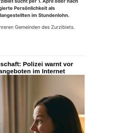
zibiet sucht per 1. April oder nach
ierte Persönlichkeit als
vilangestellten im Stundenlohn.
ehreren Gemeinden des Zurzibiets.
chaft: Polizei warnt vor
angeboten im Internet