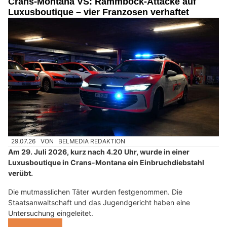
Crans-Montana VS: Rammbock-Attacke auf
Luxusboutique – vier Franzosen verhaftet
29.07.26
VON
BELMEDIA REDAKTION
Am 29. Juli 2026, kurz nach 4.20 Uhr, wurde in einer
Luxusboutique in Crans-Montana ein Einbruchdiebstahl
verübt.
Die mutmasslichen Täter wurden festgenommen. Die
Staatsanwaltschaft und das Jugendgericht haben eine
Untersuchung eingeleitet.