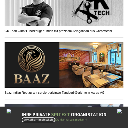
GK Tech GmbH überzeugt Kunden mit präzisem Anlagenbau aus Chromstahl
Baaz Indian Restaurant serviert originale Tandoori-Gerichte in Aarau AG