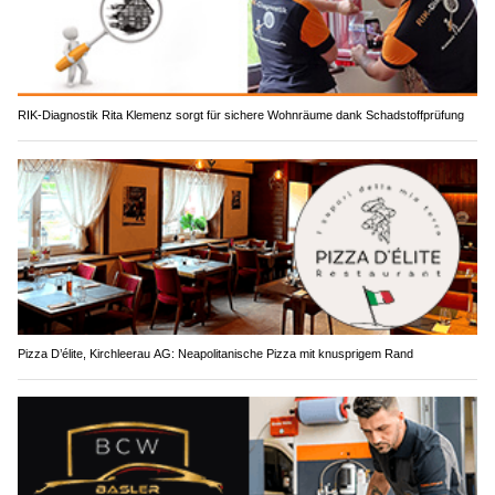
RIK-Diagnostik Rita Klemenz sorgt für sichere Wohnräume dank Schadstoffprüfung
Pizza D’élite, Kirchleerau AG: Neapolitanische Pizza mit knusprigem Rand