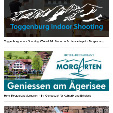
Toggenburg Indoor Shooting, Wattwil SG: Moderne Schiessanlage im Toggenburg
Hotel Restaurant Morgarten – Ihr Genussziel für Kulinarik und Erholung