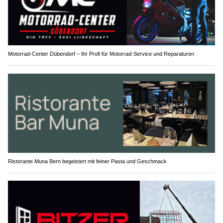
Motorrad-Center Dübendorf – Ihr Profi für Motorrad-Service und Reparaturen
Ristorante Muna Bern begeistert mit feiner Pasta und Geschmack