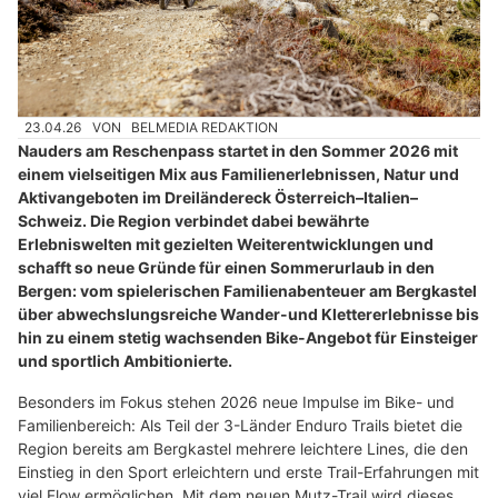
23.04.26
VON
BELMEDIA REDAKTION
Nauders am Reschenpass startet in den Sommer 2026 mit
einem vielseitigen Mix aus Familienerlebnissen, Natur und
Aktivangeboten im Dreiländereck Österreich–Italien–
Schweiz. Die Region verbindet dabei bewährte
Erlebniswelten mit gezielten Weiterentwicklungen und
schafft so neue Gründe für einen Sommerurlaub in den
Bergen: vom spielerischen Familienabenteuer am Bergkastel
über abwechslungsreiche Wander-und Klettererlebnisse bis
hin zu einem stetig wachsenden Bike-Angebot für Einsteiger
und sportlich Ambitionierte.
Besonders im Fokus stehen 2026 neue Impulse im Bike- und
Familienbereich: Als Teil der 3-Länder Enduro Trails bietet die
Region bereits am Bergkastel mehrere leichtere Lines, die den
Einstieg in den Sport erleichtern und erste Trail-Erfahrungen mit
viel Flow ermöglichen. Mit dem neuen Mutz-Trail wird dieses