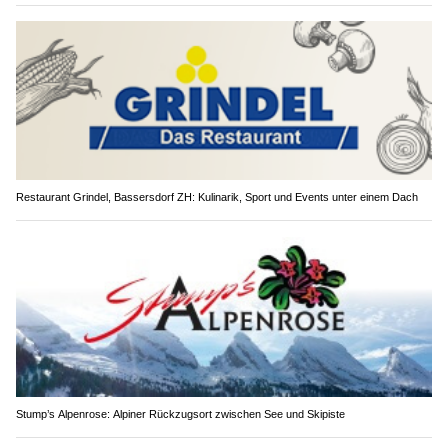
Restaurant Grindel, Bassersdorf ZH: Kulinarik, Sport und Events unter einem Dach
Stump’s Alpenrose: Alpiner Rückzugsort zwischen See und Skipiste