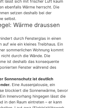
t lässt sich mit frischer Luft kaum
n ebenfalls Wärme herrscht. Die
hmen setzen deshalb bei der
e selbst.
Regel: Wärme draussen
indert durch Fensterglas in einen
n auf wie ein kleines Treibhaus. Ein
einer sommerlichen Wohnung kommt
– nicht durch die Wände. Die
hme ist deshalb das konsequente
ponierten Fenster während des
r Sonnenschutz ist deutlich
ender.
Eine Aussenjalousie, ein
ise blockiert die Sonnenwärme, bevor
 Ein Innenvorhang hingegen lässt die
nd in den Raum eintreten – er kann
khalten. Laut ewz (Elektrizitätswerk