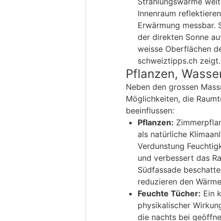
Strahlungswärme weite
Innenraum reflektiere
Erwärmung messbar. S
der direkten Sonne au
weisse Oberflächen deu
schweiztipps.ch zeigt.
Pflanzen, Wasser
Neben den grossen Massn
Möglichkeiten, die Raum
beeinflussen:
Pflanzen:
Zimmerpflan
als natürliche Klimaa
Verdunstung Feuchtigk
und verbessert das R
Südfassade beschatten
reduzieren den Wärme
Feuchte Tücher:
Ein k
physikalischer Wirkun
die nachts bei geöffn