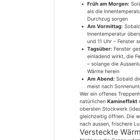
Früh am Morgen:
Sola
als die Innentemperatu
Durchzug sorgen
Am Vormittag:
Sobald
Innentemperatur übers
und 11 Uhr – Fenster s
Tagsüber:
Fenster ges
einladend wirkt, die F
– solange die Aussenlu
Wärme herein
Am Abend:
Sobald die
meist nach Sonnenunt
Wer ein offenes Treppenh
natürlichen
Kamineffekt
n
obersten Stockwerk (idea
gleichzeitig öffnen. Die 
nach aussen, frischere Lu
Versteckte Wärm