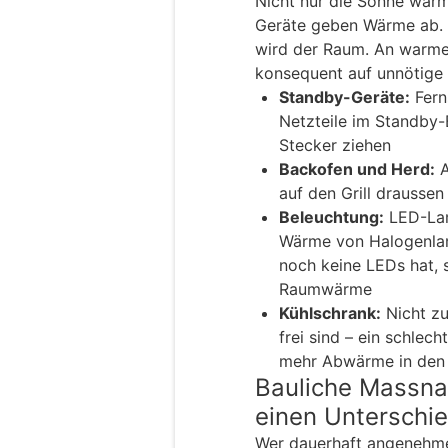
Nicht nur die Sonne wärm
Geräte geben Wärme ab. 
wird der Raum. An warme
konsequent auf unnötige 
Standby-Geräte:
Fern
Netzteile im Standby
Stecker ziehen
Backofen und Herd:
A
auf den Grill drausse
Beleuchtung:
LED-Lam
Wärme von Halogenlam
noch keine LEDs hat, 
Raumwärme
Kühlschrank:
Nicht zu
frei sind – ein schlech
mehr Abwärme in den
Bauliche Massna
einen Unterschi
Wer dauerhaft angenehm