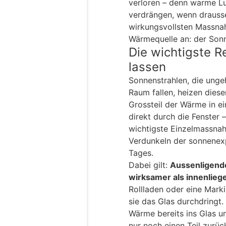
verloren – denn warme Luf
verdrängen, wenn drausse
wirkungsvollsten Massna
Wärmequelle an: der Sonn
Die wichtigste 
lassen
Sonnenstrahlen, die ungeh
Raum fallen, heizen diese
Grossteil der Wärme in 
direkt durch die Fenster 
wichtigste Einzelmassna
Verdunkeln der sonnenex
Tages.
Dabei gilt:
Aussenligende
wirksamer als innenlieg
Rollladen oder eine Mark
sie das Glas durchdringt.
Wärme bereits ins Glas u
nur noch einen Teil zurüc