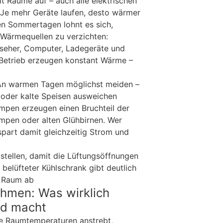
t Räume auf – auch alle elektrischen
Je mehr Geräte laufen, desto wärmer
n Sommertagen lohnt es sich,
Wärmequellen zu verzichten:
seher, Computer, Ladegeräte und
-Betrieb erzeugen konstant Wärme –
n warmen Tagen möglichst meiden –
n oder kalte Speisen ausweichen
pen erzeugen einen Bruchteil der
pen oder alten Glühbirnen. Wer
spart damit gleichzeitig Strom und
stellen, damit die Lüftungsöffnungen
t belüfteter Kühlschrank gibt deutlich
 Raum ab
hmen: Was wirklich
ed macht
e Raumtemperaturen anstrebt,