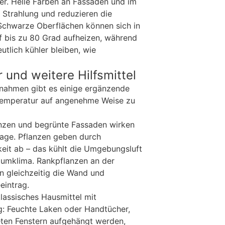
r. Helle Farben an Fassaden und im
n Strahlung und reduzieren die
chwarze Oberflächen können sich in
f bis zu 80 Grad aufheizen, während
tlich kühler bleiben, wie
 und weitere Hilfsmittel
ahmen gibt es einige ergänzende
temperatur auf angenehme Weise zu
zen und begrünte Fassaden wirken
nlage. Pflanzen geben durch
eit ab – das kühlt die Umgebungsluft
aumklima. Rankpflanzen an der
 gleichzeitig die Wand und
eintrag.
lassisches Hausmittel mit
g: Feuchte Laken oder Handtücher,
eten Fenstern aufgehängt werden,