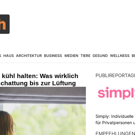
S
HAUS
ARCHITEKTUR
BUSINESS
MEDIEN
TIERE
GESUND
WELLNESS
B
ühl halten: Was wirklich
PUBLIREPORTAG
schattung bis zur Lüftung
Simply: Individuell
für Privatpersonen 
EMPFEHLUNGE