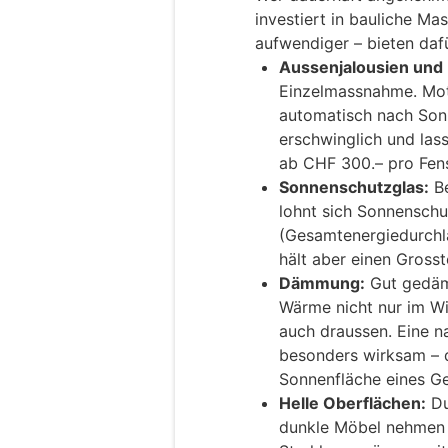
investiert in bauliche M
aufwendiger – bieten daf
Aussenjalousien und 
Einzelmassnahme. Moto
automatisch nach Sonn
erschwinglich und lass
ab CHF 300.– pro Fens
Sonnenschutzglas:
Be
lohnt sich Sonnenschu
(Gesamtenergiedurchla
hält aber einen Gross
Dämmung:
Gut gedäm
Wärme nicht nur im W
auch draussen. Eine 
besonders wirksam – d
Sonnenfläche eines G
Helle Oberflächen:
Du
dunkle Möbel nehmen 