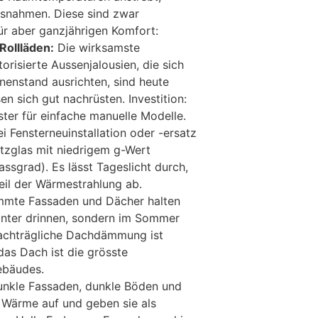
assnahmen. Diese sind zwar
ür aber ganzjährigen Komfort:
Rollläden:
Die wirksamste
risierte Aussenjalousien, die sich
enstand ausrichten, sind heute
en sich gut nachrüsten. Investition:
ter für einfache manuelle Modelle.
i Fensterneuinstallation oder -ersatz
tzglas mit niedrigem g-Wert
ssgrad). Es lässt Tageslicht durch,
teil der Wärmestrahlung ab.
mte Fassaden und Dächer halten
inter drinnen, sondern im Sommer
nachträgliche Dachdämmung ist
as Dach ist die grösste
ebäudes.
nkle Fassaden, dunkle Böden und
Wärme auf und geben sie als