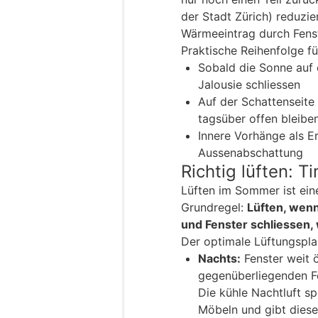
der Stadt Zürich) reduzie
Wärmeeintrag durch Fenst
Praktische Reihenfolge 
Sobald die Sonne auf e
Jalousie schliessen
Auf der Schattenseit
tagsüber offen bleibe
Innere Vorhänge als Er
Aussenabschattung
Richtig lüften: T
Lüften im Sommer ist ein
Grundregel:
Lüften, wenn
und Fenster schliessen
Der optimale Lüftungspl
Nachts:
Fenster weit 
gegenüberliegenden F
Die kühle Nachtluft s
Möbeln und gibt dies