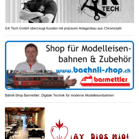
GK Tech GmbH überzeugt Kunden mit präzisem Anlagenbau aus Chromstahl
Bähnli-Shop Barmettler: Digitale Technik für moderne Modelleisenbahnen