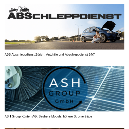
ABS Abschleppdienst Zürich: Autohilfe und Abschleppdienst 24/7
ASH Group Künten AG: Saubere Module, höhere Stromerträge