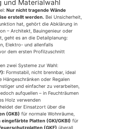
ng und Materialwahl
el:
Nur nicht tragende Wände
se erstellt werden.
Bei Unsicherheit,
nktion hat, gehört die Abklärung in
on – Architekt, Bauingenieur oder
t, geht es an die Detailplanung:
, Elektro- und allenfalls
vor dem ersten Profilzuschnitt
hen zwei Systeme zur Wahl:
):
Formstabil, nicht brennbar, ideal
ie Hängeschränken oder Regalen
stiger und einfacher zu verarbeiten,
 jedoch aufquellen – in Feuchträumen
tes Holz verwenden
heidet der Einsatzort über die
ten (GKB)
für normale Wohnräume,
 eingefärbte Platten (GKI/GKBI)
für
Feuerschutzplatten (GKF)
überall