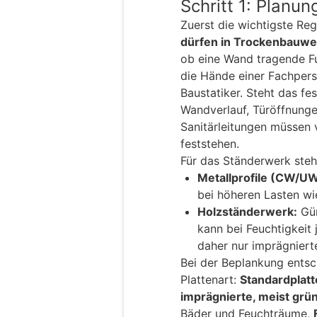
Schritt 1: Planu
Zuerst die wichtigste Reg
dürfen in Trockenbauwei
ob eine Wand tragende Fu
die Hände einer Fachpers
Baustatiker. Steht das fes
Wandverlauf, Türöffnungen
Sanitärleitungen müssen 
feststehen.
Für das Ständerwerk ste
Metallprofile (CW/UW
bei höheren Lasten w
Holzständerwerk:
Gün
kann bei Feuchtigkeit
daher nur imprägnier
Bei der Beplankung entsc
Plattenart:
Standardplat
imprägnierte, meist grün
Bäder und Feuchträume,