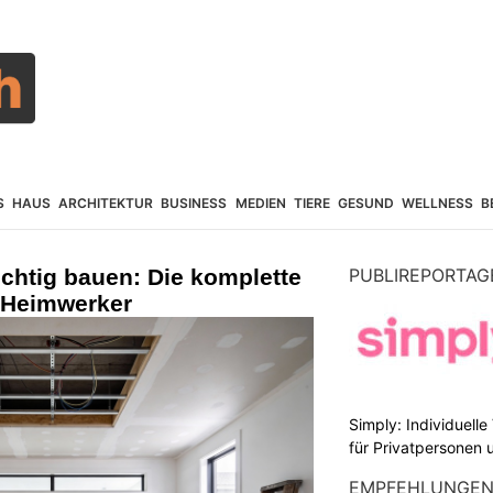
S
HAUS
ARCHITEKTUR
BUSINESS
MEDIEN
TIERE
GESUND
WELLNESS
B
chtig bauen: Die komplette
PUBLIREPORTAG
r Heimwerker
Simply: Individuell
für Privatpersonen 
EMPFEHLUNGE