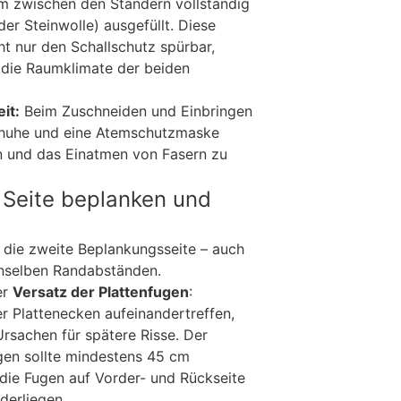
m zwischen den Ständern vollständig
der Steinwolle) ausgefüllt. Diese
 nur den Schallschutz spürbar,
 die Raumklimate der beiden
it:
Beim Zuschneiden und Einbringen
chuhe und eine Atemschutzmaske
n und das Einatmen von Fasern zu
e Seite beplanken und
die zweite Beplankungsseite – auch
enselben Randabständen.
er
Versatz der Plattenfugen
:
r Plattenecken aufeinandertreffen,
Ursachen für spätere Risse. Der
gen sollte mindestens 45 cm
 die Fugen auf Vorder- und Rückseite
derliegen.