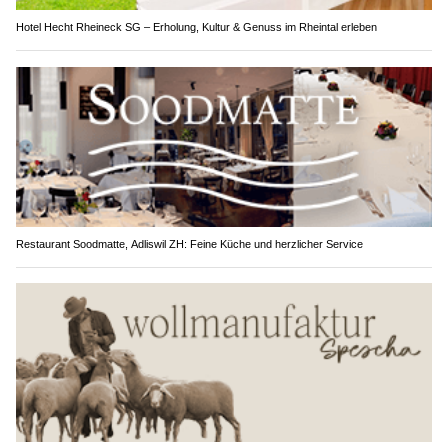
Hotel Hecht Rheineck SG – Erholung, Kultur & Genuss im Rheintal erleben
Restaurant Soodmatte, Adliswil ZH: Feine Küche und herzlicher Service