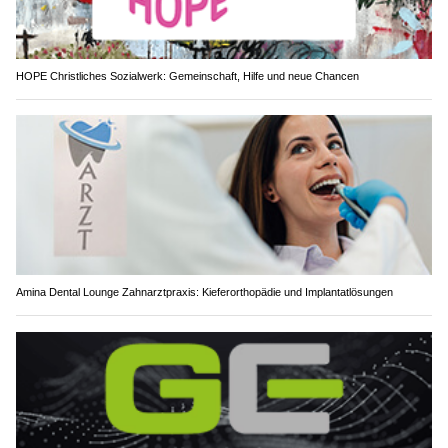
HOPE Christliches Sozialwerk: Gemeinschaft, Hilfe und neue Chancen
Amina Dental Lounge Zahnarztpraxis: Kieferorthopädie und Implantatlösungen