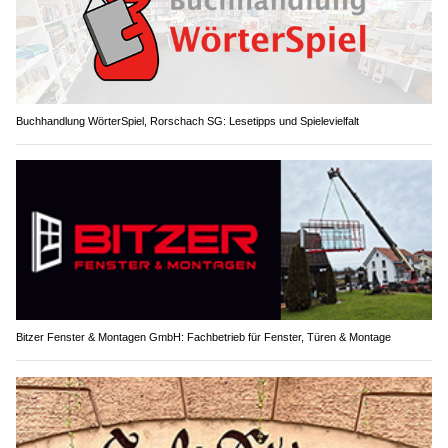
Buchhandlung WörterSpiel, Rorschach SG: Lesetipps und Spielevielfalt
Bitzer Fenster & Montagen GmbH: Fachbetrieb für Fenster, Türen & Montage