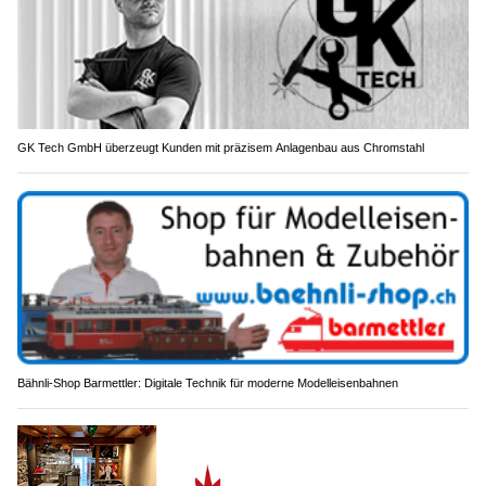
GK Tech GmbH überzeugt Kunden mit präzisem Anlagenbau aus Chromstahl
Bähnli-Shop Barmettler: Digitale Technik für moderne Modelleisenbahnen