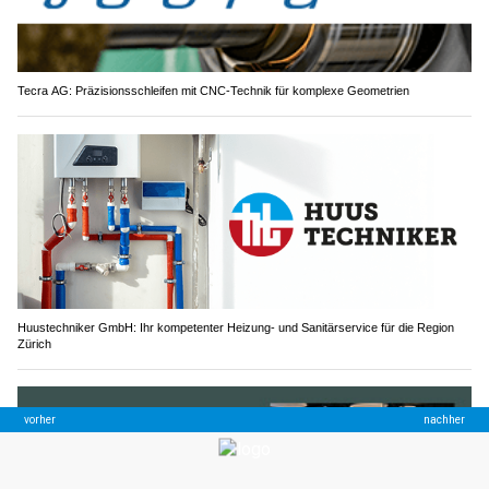
Tecra AG: Präzisionsschleifen mit CNC-Technik für komplexe Geometrien
Huustechniker GmbH: Ihr kompetenter Heizung- und Sanitärservice für die Region
Zürich