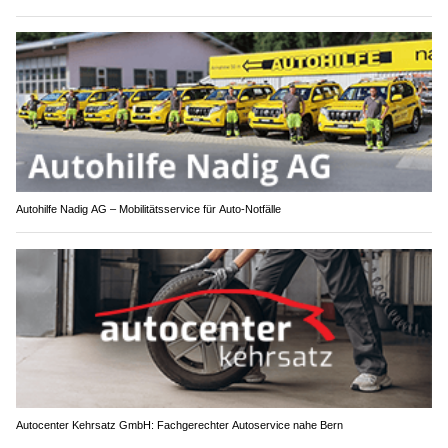
Autohilfe Nadig AG – Mobilitätsservice für Auto‑Notfälle
Autocenter Kehrsatz GmbH: Fachgerechter Autoservice nahe Bern