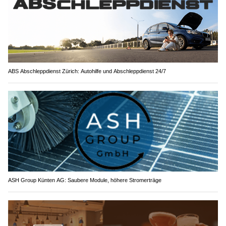
ABS Abschleppdienst Zürich: Autohilfe und Abschleppdienst 24/7
ASH Group Künten AG: Saubere Module, höhere Stromerträge