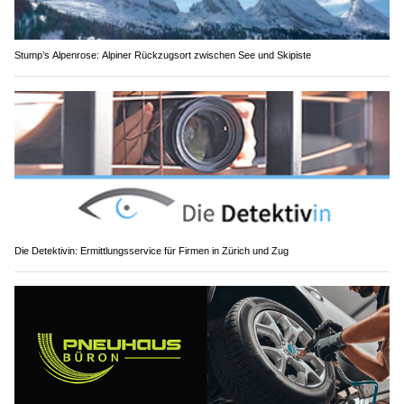
Stump’s Alpenrose: Alpiner Rückzugsort zwischen See und Skipiste
Die Detektivin: Ermittlungsservice für Firmen in Zürich und Zug