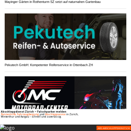
Mayinger Gärten in Rothenturm SZ setzt auf naturnahen Gartenbau
Pekutech GmbH: Kompetenter Reifenservice in Ottenbach ZH
Motorrad-Center Dübendorf – Ihr Profi für Motorrad-Service und Reparaturen