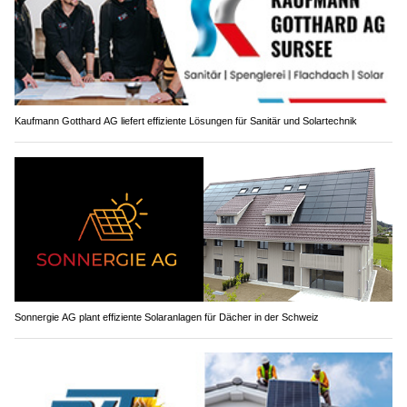
Kaufmann Gotthard AG liefert effiziente Lösungen für Sanitär und Solartechnik
Sonnergie AG plant effiziente Solaranlagen für Dächer in der Schweiz