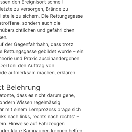
ssen den Ereignisort schnell
letzte zu versorgen, Brände zu
lstelle zu sichern. Die Rettungsgasse
etroffene, sondern auch die
unübersichtlichen und gefährlichen
sen.
auf der Gegenfahrbahn, dass trotz
e Rettungsgasse gebildet wurde – ein
Theorie und Praxis auseinandergehen
 DerToni den Auftrag von
ände aufmerksam machen, erklären
tt Belehrung
tonte, dass es nicht darum gehe,
sondern Wissen regelmässig
bar mit einem Lernprozess präge sich
inks nach links, rechts nach rechts“ –
ein. Hinweise auf Fahrzeugen
 oder klare Kampagnen können helfen,