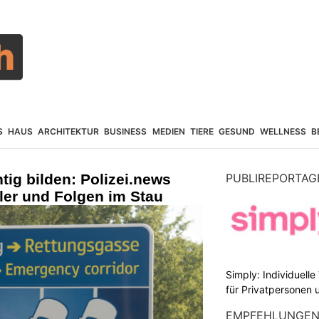
S
HAUS
ARCHITEKTUR
BUSINESS
MEDIEN
TIERE
GESUND
WELLNESS
B
tig bilden: Polizei.news
PUBLIREPORTAG
hler und Folgen im Stau
Simply: Individuell
für Privatpersonen 
EMPFEHLUNGE