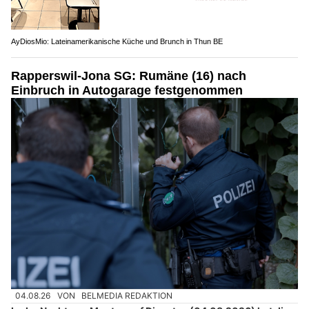
AyDiosMio: Lateinamerikanische Küche und Brunch in Thun BE
Rapperswil-Jona SG: Rumäne (16) nach
Einbruch in Autogarage festgenommen
04.08.26
VON
BELMEDIA REDAKTION