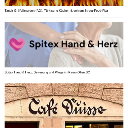
Tandir Grill Villmergen (AG): Türkische Küche mit echtem Street-Food-Flair
Spitex Hand & Herz: Betreuung und Pflege im Raum Olten SO