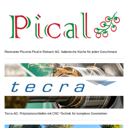
Ristorante-Pizzeria Pical in Reinach AG: Italienische Küche für jeden Geschmack
Tecra AG: Präzisionsschleifen mit CNC-Technik für komplexe Geometrien