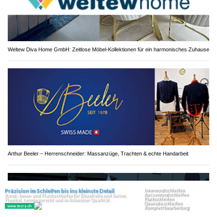
Weltew Diva Home GmbH: Zeitlose Möbel-Kollektionen für ein harmonisches Zuhause
Arthur Beeler – Herrenschneider: Massanzüge, Trachten & echte Handarbeit