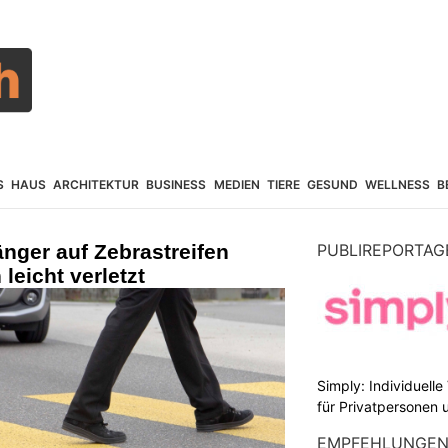
S
HAUS
ARCHITEKTUR
BUSINESS
MEDIEN
TIERE
GESUND
WELLNESS
B
nger auf Zebrastreifen
PUBLIREPORTAG
leicht verletzt
Simply: Individuell
für Privatpersonen 
EMPFEHLUNGE