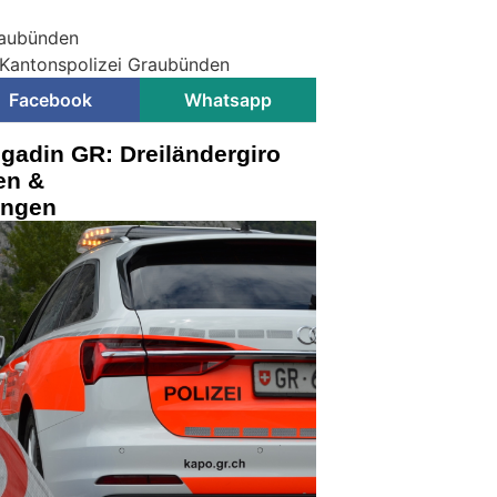
raubünden
 Kantonspolizei Graubünden
Facebook
Whatsapp
gadin GR: Dreiländergiro
en &
ungen