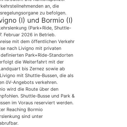
kehrsteilnehmenden an, die
sregelungsorgane zu befolgen.
igno (I) und Bormio (I)
ehrslenkung (Park+Ride, Shuttle-
. Februar 2026 in Betrieb.
nreise mit dem öffentlichen Verkehr
se nach Livigno mit privaten
u definierten Park+Ride-Standorten
rfolgt die Weiterfahrt mit der
Landquart bis Zernez sowie ab
ivigno mit Shuttle-Bussen, die als
ten öV-Angebots verkehren.
mio wird die Route über den
mpfohlen. Shuttle-Busse und Park &
üssen im Voraus reserviert werden.
ter Reaching Bormio
rslenkung sind unter
abrufbar.