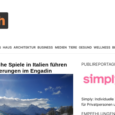
S
HAUS
ARCHITEKTUR
BUSINESS
MEDIEN
TIERE
GESUND
WELLNESS
B
e Spiele in Italien führen
PUBLIREPORTAG
erungen im Engadin
Simply: Individuell
für Privatpersonen 
EMPFEHLUNGE