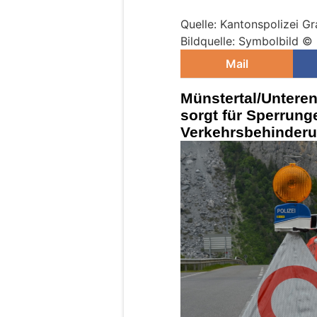
Quelle: Kantonspolizei G
Bildquelle: Symbolbild ©
Mail
Münstertal/Unteren
sorgt für Sperrung
Verkehrsbehinder