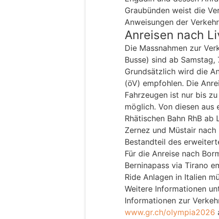
Graubünden weist die Ver
Anweisungen der Verkehr
Anreisen nach Liv
Die Massnahmen zur Verk
Busse) sind ab Samstag, 7
Grundsätzlich wird die A
(öV) empfohlen. Die Anrei
Fahrzeugen ist nur bis z
möglich. Von diesen aus e
Rhätischen Bahn RhB ab 
Zernez und Müstair nach L
Bestandteil des erweiter
Für die Anreise nach Bor
Berninapass via Tirano e
Ride Anlagen in Italien m
Weitere Informationen un
Informationen zur Verkeh
www.gr.ch/olympia2026