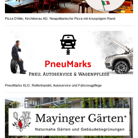
Pizza D’élite, Kirchleerau AG: Neapolitanische Pizza mit knusprigem Rand
PneuMarks KLG: Reifenhandel, Autoservice und Fahrzeugpflege