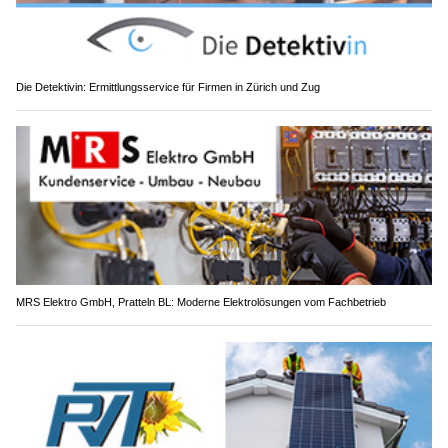
Die Detektivin: Ermittlungsservice für Firmen in Zürich und Zug
MRS Elektro GmbH, Pratteln BL: Moderne Elektrolösungen vom Fachbetrieb