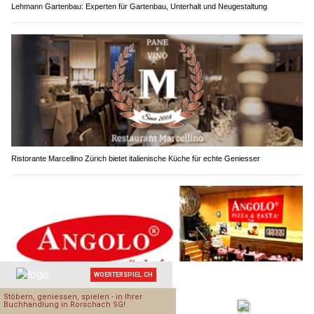
Lehmann Gartenbau: Experten für Gartenbau, Unterhalt und Neugestaltung
Ristorante Marcellino Zürich bietet italienische Küche für echte Geniesser
Angolo Pizzeria in Luzern & Hünenberg ZG – Pizza, Burger & Pasta vom Profi