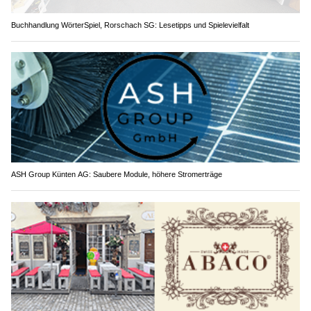
Buchhandlung WörterSpiel, Rorschach SG: Lesetipps und Spielevielfalt
ASH Group Künten AG: Saubere Module, höhere Stromerträge