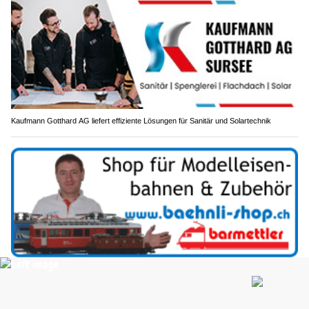
Kaufmann Gotthard AG liefert effiziente Lösungen für Sanitär und Solartechnik
Bähnli-Shop Barmettler: Digitale Technik für moderne Modelleisenbahnen
Wimmis BE: Simmenfluhtunnel wird für fünf