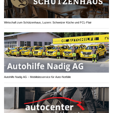
Wirtschaft zum Schützenhaus, Luzern: Schweizer Küche und FCL-Flair
Autohilfe Nadig AG – Mobilitätsservice für Auto‑Notfälle