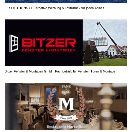
LT-SOLUTIONS.CH: Kreative Werbung & Textildruck für jeden Anlass
Bitzer Fenster & Montagen GmbH: Fachbetrieb für Fenster, Türen & Montage