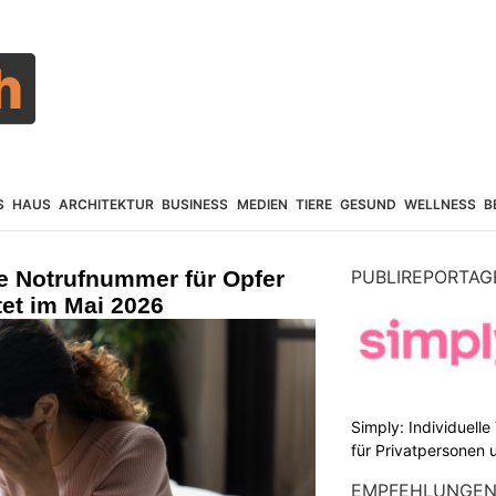
S
HAUS
ARCHITEKTUR
BUSINESS
MEDIEN
TIERE
GESUND
WELLNESS
B
e Notrufnummer für Opfer
PUBLIREPORTAG
tet im Mai 2026
Simply: Individuell
für Privatpersonen 
EMPFEHLUNGE