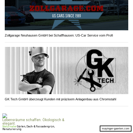
Zollgarage Neuhausen GmbH bei Schaffhausen: US-Car Service vom Profi
GK Tech GmbH überzeugt Kunden mit präzisem Anlagenbau aus Chromstahl
Sisikon UR: Murgang verschüttet Axenstrasse –
wichtige Nord-Süd-Verbindung gesperrt