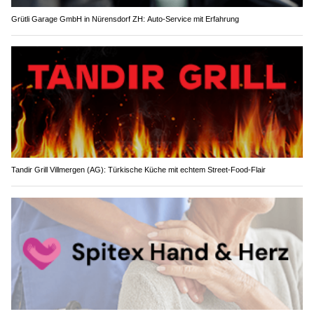
Grütli Garage GmbH in Nürensdorf ZH: Auto-Service mit Erfahrung
Tandir Grill Villmergen (AG): Türkische Küche mit echtem Street-Food-Flair