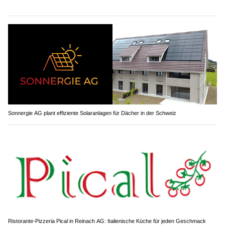
Sonnergie AG plant effiziente Solaranlagen für Dächer in der Schweiz
Ristorante-Pizzeria Pical in Reinach AG: Italienische Küche für jeden Geschmack