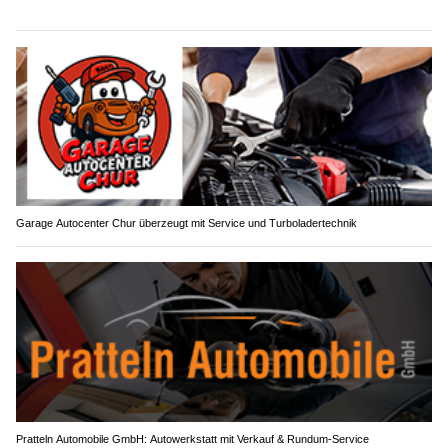
Garage Autocenter Chur überzeugt mit Service und Turboladertechnik
Pratteln Automobile GmbH: Autowerkstatt mit Verkauf & Rundum-Service