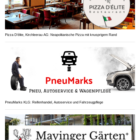
Pizza D’élite, Kirchleerau AG: Neapolitanische Pizza mit knusprigem Rand
PneuMarks KLG: Reifenhandel, Autoservice und Fahrzeugpflege