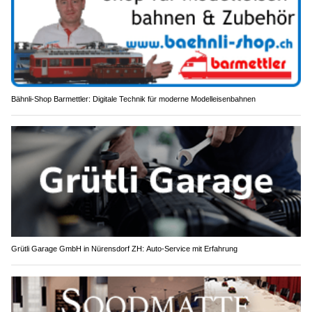
Bähnli-Shop Barmettler: Digitale Technik für moderne Modelleisenbahnen
Grütli Garage GmbH in Nürensdorf ZH: Auto-Service mit Erfahrung