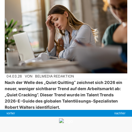
04.03.26
VON
BELMEDIA REDAKTION
Nach der Welle des „Quiet Quitting“ zeichnet sich 2026 ein
neuer, weniger sichtbarer Trend auf dem Arbeitsmarkt ab:
„Quiet Cracking“. Dieser Trend wurde im Talent Trends
2026-E-Guide des globalen Talentlösungs-Spezialisten
Robert Walters identifiziert.
Mitarbeitende kündigen nicht innerlich offen, sondern erfüllen
weiterhin ihre Aufgaben – kämpfen jedoch im Hintergrund mit
Stress, Unsicherheit und fehlender Perspektive. Was als