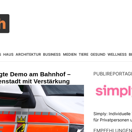
S
HAUS
ARCHITEKTUR
BUSINESS
MEDIEN
TIERE
GESUND
WELLNESS
B
igte Demo am Bahnhof –
PUBLIREPORTAG
nenstadt mit Verstärkung
Simply: Individuell
für Privatpersonen 
EMPFEHLUNGE