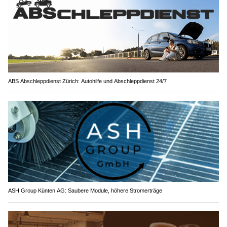
ABS Abschleppdienst Zürich: Autohilfe und Abschleppdienst 24/7
ASH Group Künten AG: Saubere Module, höhere Stromerträge