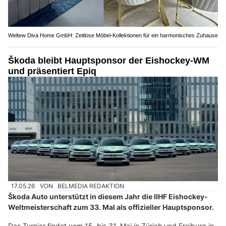
Weltew Diva Home GmbH: Zeitlose Möbel-Kollektionen für ein harmonisches Zuhause
Škoda bleibt Hauptsponsor der Eishockey-WM
und präsentiert Epiq
17.05.26
VON
BELMEDIA REDAKTION
Škoda Auto unterstützt in diesem Jahr die IIHF Eishockey-
Weltmeisterschaft zum 33. Mal als offizieller Hauptsponsor.
Das Turnier findet vom 15. bis 31. Mai in Zürich und Freiburg in