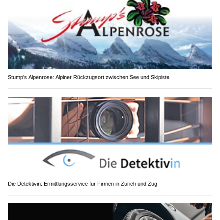
Stump’s Alpenrose: Alpiner Rückzugsort zwischen See und Skipiste
Die Detektivin: Ermittlungsservice für Firmen in Zürich und Zug