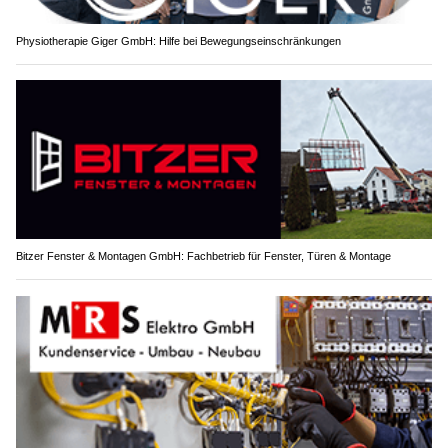
Physiotherapie Giger GmbH: Hilfe bei Bewegungseinschränkungen
Bitzer Fenster & Montagen GmbH: Fachbetrieb für Fenster, Türen & Montage