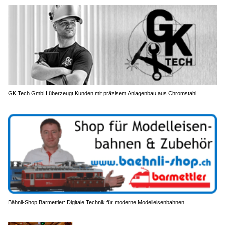
GK Tech GmbH überzeugt Kunden mit präzisem Anlagenbau aus Chromstahl
Bähnli-Shop Barmettler: Digitale Technik für moderne Modelleisenbahnen