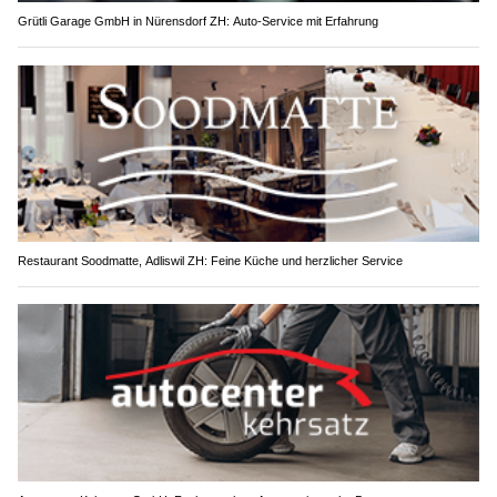
Grütli Garage GmbH in Nürensdorf ZH: Auto-Service mit Erfahrung
Restaurant Soodmatte, Adliswil ZH: Feine Küche und herzlicher Service