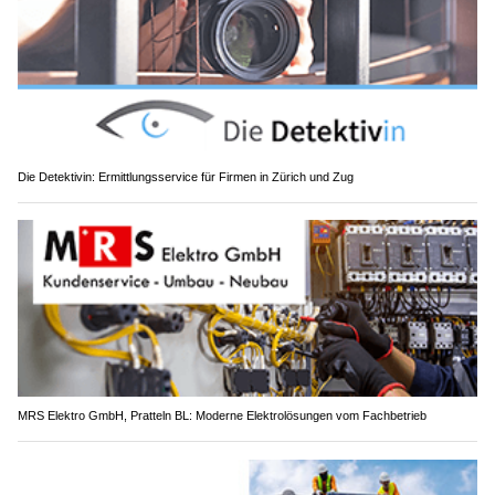
Die Detektivin: Ermittlungsservice für Firmen in Zürich und Zug
MRS Elektro GmbH, Pratteln BL: Moderne Elektrolösungen vom Fachbetrieb