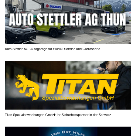
Auto Stettler AG: Autogarage für Suzuki Service und Carrosserie
Titan Spezialbewachungen GmbH: Ihr Sicherheitspartner in der Schweiz