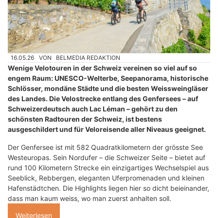
16.05.26
VON
BELMEDIA REDAKTION
Wenige Velotouren in der Schweiz vereinen so viel auf so
engem Raum: UNESCO-Welterbe, Seepanorama, historische
Schlösser, mondäne Städte und die besten Weissweingläser
des Landes. Die Velostrecke entlang des Genfersees – auf
Schweizerdeutsch auch Lac Léman – gehört zu den
schönsten Radtouren der Schweiz, ist bestens
ausgeschildert und für Veloreisende aller Niveaus geeignet.
Der Genfersee ist mit 582 Quadratkilometern der grösste See
Westeuropas. Sein Nordufer – die Schweizer Seite – bietet auf
rund 100 Kilometern Strecke ein einzigartiges Wechselspiel aus
Seeblick, Rebbergen, eleganten Uferpromenaden und kleinen
Hafenstädtchen. Die Highlights liegen hier so dicht beieinander,
dass man kaum weiss, wo man zuerst anhalten soll.
Weiterlesen