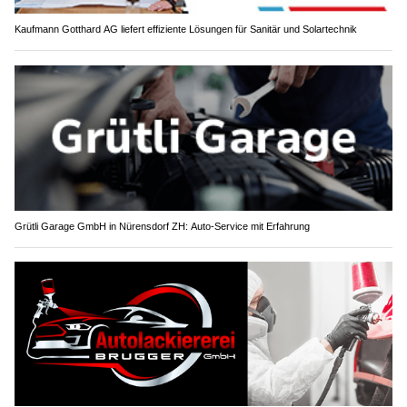
Kaufmann Gotthard AG liefert effiziente Lösungen für Sanitär und Solartechnik
Grütli Garage GmbH in Nürensdorf ZH: Auto-Service mit Erfahrung