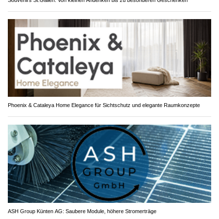
Phoenix & Cataleya Home Elegance für Sichtschutz und elegante Raumkonzepte
ASH Group Künten AG: Saubere Module, höhere Stromerträge