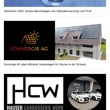
Wohnwerk 1920: Smarte Alarmanlagen und Videoüberwachung vom Profi
Sonnergie AG plant effiziente Solaranlagen für Dächer in der Schweiz