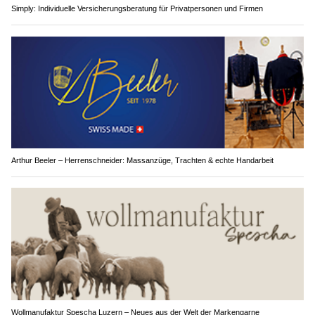
Simply: Individuelle Versicherungsberatung für Privatpersonen und Firmen
Arthur Beeler – Herrenschneider: Massanzüge, Trachten & echte Handarbeit
Wollmanufaktur Spescha Luzern – Neues aus der Welt der Markengarne