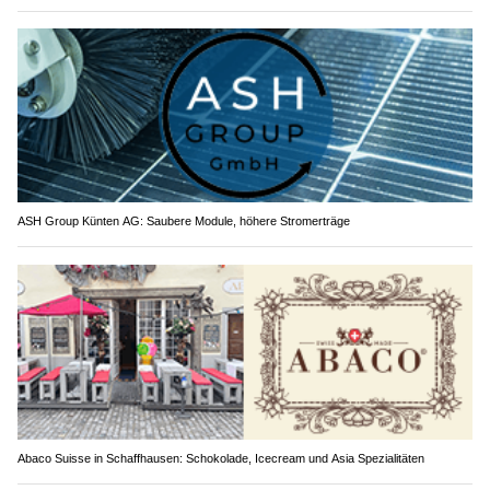
ASH Group Künten AG: Saubere Module, höhere Stromerträge
Abaco Suisse in Schaffhausen: Schokolade, Icecream und Asia Spezialitäten