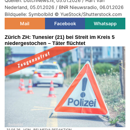
Quellen: DutchNews.nl, 05.01.2026 / Hart van
Nederland, 05.01.2026 / BNR Nieuwsradio, 06.01.2026
Bildquelle: Symbolbild © YueStock/Shutterstock.com
Mail
Facebook
Whatsapp
Zürich ZH: Tunesier (21) bei Streit im Kreis 5
niedergestochen – Täter flüchtet
31.05.26
VON
BELMEDIA REDAKTION