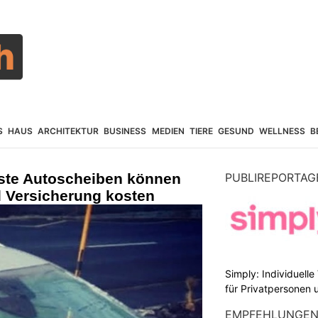
S
HAUS
ARCHITEKTUR
BUSINESS
MEDIEN
TIERE
GESUND
WELLNESS
B
iste Autoscheiben können
PUBLIREPORTAG
 Versicherung kosten
Simply: Individuell
für Privatpersonen 
EMPFEHLUNGE