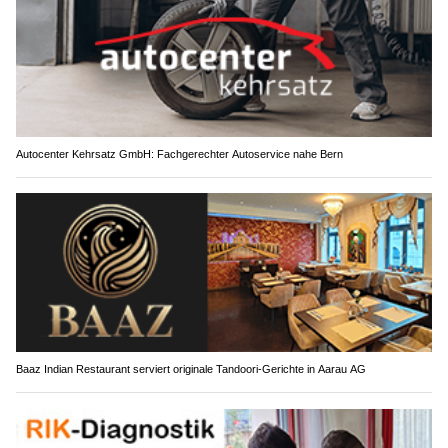
Autocenter Kehrsatz GmbH: Fachgerechter Autoservice nahe Bern
Baaz Indian Restaurant serviert originale Tandoori-Gerichte in Aarau AG