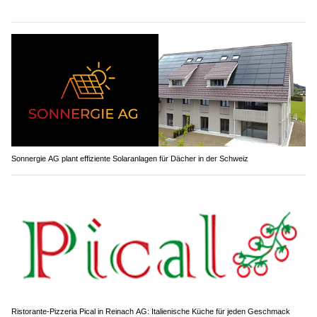
Sonnergie AG plant effiziente Solaranlagen für Dächer in der Schweiz
Ristorante-Pizzeria Pical in Reinach AG: Italienische Küche für jeden Geschmack