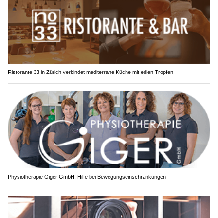
Ristorante 33 in Zürich verbindet mediterrane Küche mit edlen Tropfen
Physiotherapie Giger GmbH: Hilfe bei Bewegungseinschränkungen