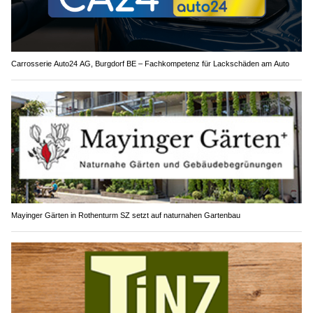
Carrosserie Auto24 AG, Burgdorf BE – Fachkompetenz für Lackschäden am Auto
Mayinger Gärten in Rothenturm SZ setzt auf naturnahen Gartenbau