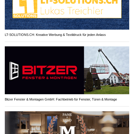
LT-SOLUTIONS.CH: Kreative Werbung & Textildruck für jeden Anlass
Bitzer Fenster & Montagen GmbH: Fachbetrieb für Fenster, Türen & Montage