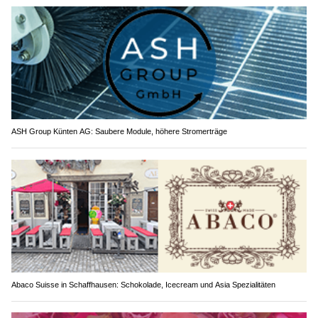
ASH Group Künten AG: Saubere Module, höhere Stromerträge
Abaco Suisse in Schaffhausen: Schokolade, Icecream und Asia Spezialitäten