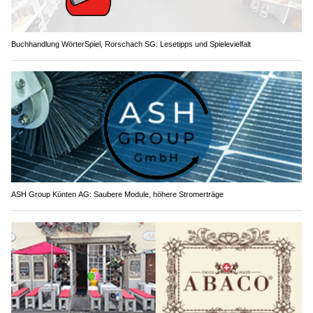
Buchhandlung WörterSpiel, Rorschach SG: Lesetipps und Spielevielfalt
ASH Group Künten AG: Saubere Module, höhere Stromerträge