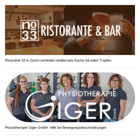
Ristorante 33 in Zürich verbindet mediterrane Küche mit edlen Tropfen
Physiotherapie Giger GmbH: Hilfe bei Bewegungseinschränkungen