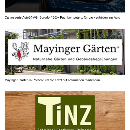
Carrosserie Auto24 AG, Burgdorf BE – Fachkompetenz für Lackschäden am Auto
Mayinger Gärten in Rothenturm SZ setzt auf naturnahen Gartenbau