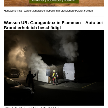
Handwerk-Tinz realisiert langlebige Möbel und professionelle Polsterarbeiten
Wassen UR: Garagenbox in Flammen – Auto bei
Brand erheblich beschädigt
26.07.26
VON
BELMEDIA REDAKTION