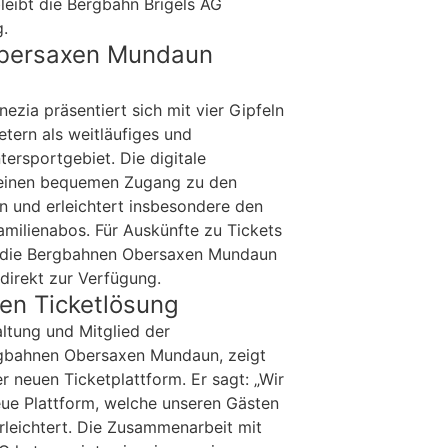
leibt die Bergbahn Brigels AG
g.
Obersaxen Mundaun
ia präsentiert sich mit vier Gipfeln
tern als weitläufiges und
ersportgebiet. Die digitale
 einen bequemen Zugang zu den
n und erleichtert insbesondere den
milienabos. Für Auskünfte zu Tickets
n die Bergbahnen Obersaxen Mundaun
direkt zur Verfügung.
en Ticketlösung
altung und Mitglied der
rgbahnen Obersaxen Mundaun, zeigt
er neuen Ticketplattform. Er sagt: „Wir
neue Plattform, welche unseren Gästen
rleichtert. Die Zusammenarbeit mit