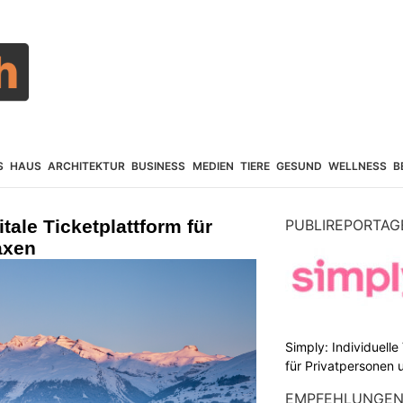
S
HAUS
ARCHITEKTUR
BUSINESS
MEDIEN
TIERE
GESUND
WELLNESS
B
tale Ticketplattform für
PUBLIREPORTAG
axen
Simply: Individuell
für Privatpersonen 
EMPFEHLUNGE