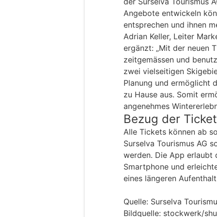
der Surselva Tourismus A
Angebote entwickeln kön
entsprechen und ihnen me
Adrian Keller, Leiter Mar
ergänzt: „Mit der neuen T
zeitgemässen und benutze
zwei vielseitigen Skigebi
Planung und ermöglicht 
zu Hause aus. Somit ermö
angenehmes Wintererlebn
Bezug der Ticke
Alle Tickets können ab s
Surselva Tourismus AG so
werden. Die App erlaubt 
Smartphone und erleichte
eines längeren Aufenthalt
Quelle: Surselva Tourism
Bildquelle: stockwerk/sh