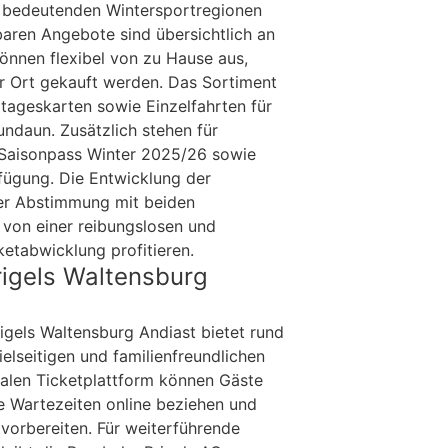
i bedeutenden Wintersportregionen
baren Angebote sind übersichtlich an
önnen flexibel von zu Hause aus,
r Ort gekauft werden. Das Sortiment
ageskarten sowie Einzelfahrten für
ndaun. Zusätzlich stehen für
Saisonpass Winter 2025/26 sowie
fügung. Die Entwicklung der
ger Abstimmung mit beiden
von einer reibungslosen und
ketabwicklung profitieren.
rigels Waltensburg
igels Waltensburg Andiast bietet rund
ielseitigen und familienfreundlichen
talen Ticketplattform können Gäste
e Wartezeiten online beziehen und
 vorbereiten. Für weiterführende