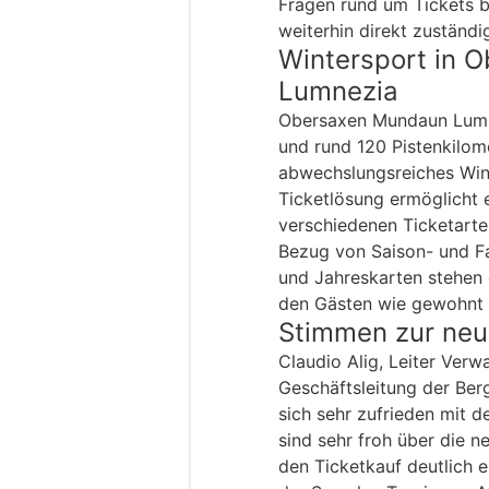
Fragen rund um Tickets b
weiterhin direkt zuständi
Wintersport in 
Lumnezia
Obersaxen Mundaun Lumnez
und rund 120 Pistenkilome
abwechslungsreiches Wint
Ticketlösung ermöglicht
verschiedenen Ticketarte
Bezug von Saison- und Fa
und Jahreskarten stehe
den Gästen wie gewohnt 
Stimmen zur neu
Claudio Alig, Leiter Verw
Geschäftsleitung der Be
sich sehr zufrieden mit d
sind sehr froh über die 
den Ticketkauf deutlich e