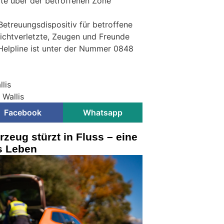
te über der betroffenen Zone
Betreuungsdispositiv für betroffene
ichtverletzte, Zeugen und Freunde
 Helpline ist unter der Nummer 0848
lis
 Wallis
Facebook
Whatsapp
rzeug stürzt in Fluss – eine
s Leben