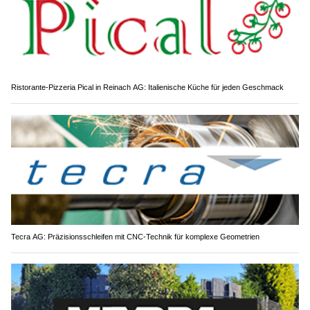
Ristorante-Pizzeria Pical in Reinach AG: Italienische Küche für jeden Geschmack
Tecra AG: Präzisionsschleifen mit CNC-Technik für komplexe Geometrien