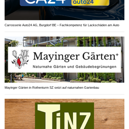
Carrosserie Auto24 AG, Burgdorf BE – Fachkompetenz für Lackschäden am Auto
Mayinger Gärten in Rothenturm SZ setzt auf naturnahen Gartenbau