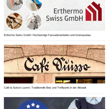
Erthermo Swiss GmbH: Hochwertige Fassadenarbeiten und Innenausbau
Café la Suisse Luzern: Traditionelle Beiz und Treffpunkt in der Altstadt