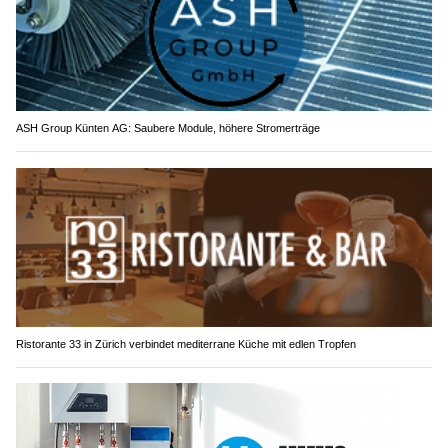
ASH Group Künten AG: Saubere Module, höhere Stromerträge
Ristorante 33 in Zürich verbindet mediterrane Küche mit edlen Tropfen