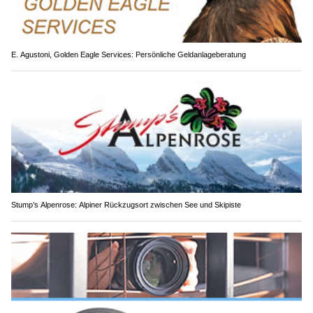
E. Agustoni, Golden Eagle Services: Persönliche Geldanlageberatung
Stump’s Alpenrose: Alpiner Rückzugsort zwischen See und Skipiste