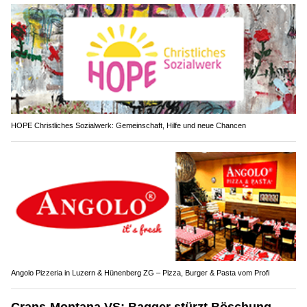
HOPE Christliches Sozialwerk: Gemeinschaft, Hilfe und neue Chancen
Angolo Pizzeria in Luzern & Hünenberg ZG – Pizza, Burger & Pasta vom Profi