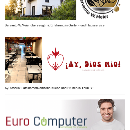
Servanto W.Meier überzeugt mit Erfahrung in Garten- und Hausservice
AyDiosMio: Lateinamerikanische Küche und Brunch in Thun BE