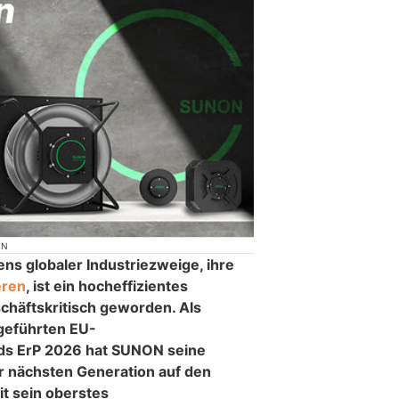
ON
ns globaler Industriezweige, ihre
eren
, ist ein hocheffizientes
äftskritisch geworden. Als
ngeführten EU-
rds ErP 2026 hat SUNON seine
r nächsten Generation auf den
t sein oberstes