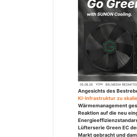
05.08.26
VON
BELMEDIA REDAKTI
Angesichts des Bestrebe
KI-Infrastruktur zu skali
Wärmemanagement gesch
Reaktion auf die neu ei
Energieeffizienzstanda
Lüfterserie Green EC de
Markt gebracht und dami