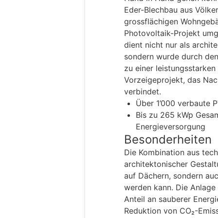
Eder-Blechbau aus Völke
grossflächigen Wohngebä
Photovoltaik-Projekt um
dient nicht nur als archi
sondern wurde durch den
zu einer leistungsstarken
Vorzeigeprojekt, das Nach
verbindet.
Über 1’000 verbaute 
Bis zu 265 kWp Gesamt
Energieversorgung
Besonderheiten
Die Kombination aus tech
architektonischer Gestalt
auf Dächern, sondern auc
werden kann. Die Anlage l
Anteil an sauberer Energi
Reduktion von CO₂-Emiss