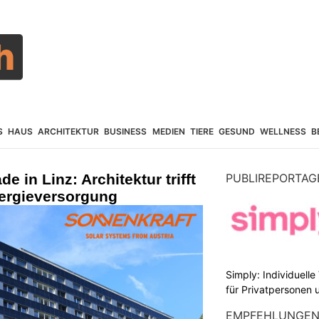
S
HAUS
ARCHITEKTUR
BUSINESS
MEDIEN
TIERE
GESUND
WELLNESS
B
e in Linz: Architektur trifft
PUBLIREPORTAG
nergieversorgung
Simply: Individuell
für Privatpersonen 
EMPFEHLUNGE