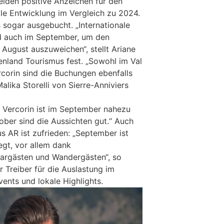
lden positive Anzeichen für den
le Entwicklung im Vergleich zu 2024.
ls sogar ausgebucht. „Internationale
 auch im September, um den
 August auszuweichen“, stellt Ariane
nland Tourismus fest. „Sowohl im Val
ercorin sind die Buchungen ebenfalls
alika Storelli von Sierre-Anniviers
 Vercorin ist im September nahezu
ober sind die Aussichten gut.“ Auch
s AR ist zufrieden: „September ist
legt, vor allem dank
argästen und Wandergästen“, so
r Treiber für die Auslastung im
nts und lokale Highlights.