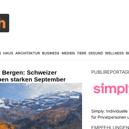
S
HAUS
ARCHITEKTUR
BUSINESS
MEDIEN
TIERE
GESUND
WELLNESS
B
n Bergen: Schweizer
PUBLIREPORTAG
eben starken September
Simply: Individuell
für Privatpersonen 
EMPFEHLUNGE