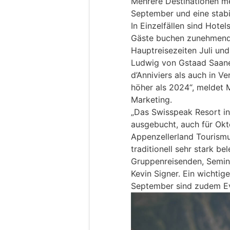
Mehrere Destinationen me
September und eine stabi
In Einzelfällen sind Hote
Gäste buchen zunehmend
Hauptreisezeiten Juli und
Ludwig von Gstaad Saane
d’Anniviers als auch in V
höher als 2024“, meldet M
Marketing.
„Das Swisspeak Resort in
ausgebucht, auch für Okt
Appenzellerland Tourismu
traditionell sehr stark be
Gruppenreisenden, Semin
Kevin Signer. Ein wichtige
September sind zudem Eve