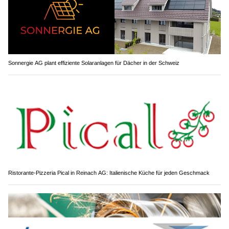
Sonnergie AG plant effiziente Solaranlagen für Dächer in der Schweiz
Ristorante-Pizzeria Pical in Reinach AG: Italienische Küche für jeden Geschmack