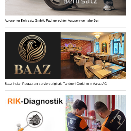
Autocenter Kehrsatz GmbH: Fachgerechter Autoservice nahe Bern
Baaz Indian Restaurant serviert originale Tandoori-Gerichte in Aarau AG