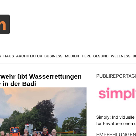
S
HAUS
ARCHITEKTUR
BUSINESS
MEDIEN
TIERE
GESUND
WELLNESS
B
erwehr übt Wasserrettungen
PUBLIREPORTAG
 in der Badi
Simply: Individuell
für Privatpersonen 
EMPFEHLUNGE