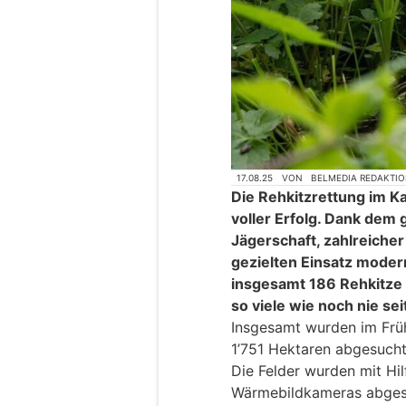
17.08.25
VON
BELMEDIA REDAKTI
Die Rehkitzrettung im K
voller Erfolg. Dank dem
Jägerschaft, zahlreiche
gezielten Einsatz mode
insgesamt 186 Rehkitze
so viele wie noch nie se
Insgesamt wurden im Früh
1’751 Hektaren abgesucht
Die Felder wurden mit Hi
Wärmebildkameras abgesu