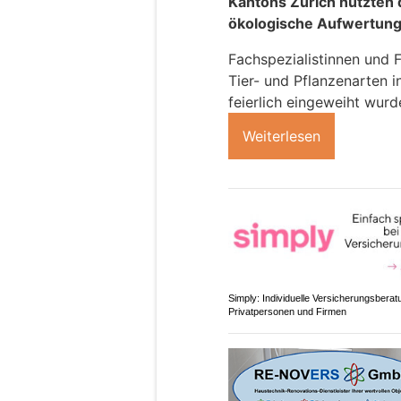
Kantons Zürich nutzten d
ökologische Aufwertung
Fachspezialistinnen und F
Tier- und Pflanzenarten i
feierlich eingeweiht wurd
Weiterlesen
Simply: Individuelle Versicherungsberat
Privatpersonen und Firmen