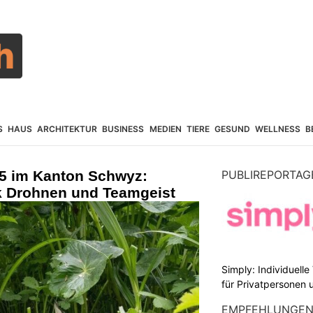
S
HAUS
ARCHITEKTUR
BUSINESS
MEDIEN
TIERE
GESUND
WELLNESS
B
25 im Kanton Schwyz:
PUBLIREPORTAG
k Drohnen und Teamgeist
Simply: Individuell
für Privatpersonen 
EMPFEHLUNGE