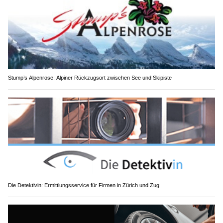
Stump’s Alpenrose: Alpiner Rückzugsort zwischen See und Skipiste
Die Detektivin: Ermittlungsservice für Firmen in Zürich und Zug