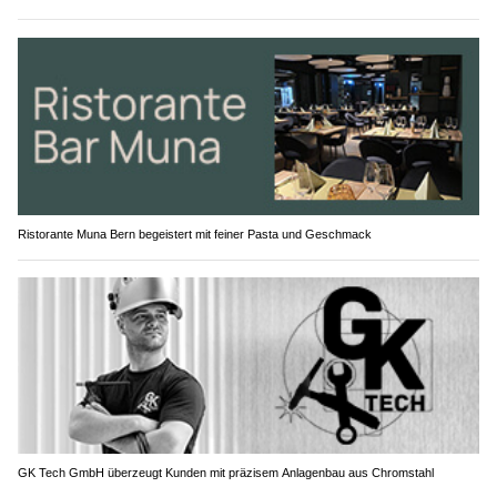
Ristorante Muna Bern begeistert mit feiner Pasta und Geschmack
GK Tech GmbH überzeugt Kunden mit präzisem Anlagenbau aus Chromstahl