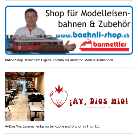
Bähnli-Shop Barmettler: Digitale Technik für moderne Modelleisenbahnen
AyDiosMio: Lateinamerikanische Küche und Brunch in Thun BE