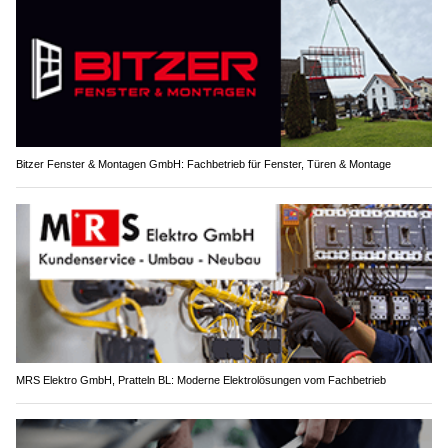
Bitzer Fenster & Montagen GmbH: Fachbetrieb für Fenster, Türen & Montage
MRS Elektro GmbH, Pratteln BL: Moderne Elektrolösungen vom Fachbetrieb