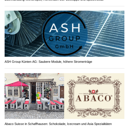
ASH Group Künten AG: Saubere Module, höhere Stromerträge
Abaco Suisse in Schaffhausen: Schokolade, Icecream und Asia Spezialitäten