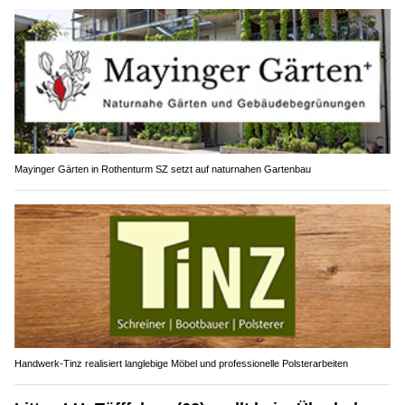
Mayinger Gärten in Rothenturm SZ setzt auf naturnahen Gartenbau
Handwerk-Tinz realisiert langlebige Möbel und professionelle Polsterarbeiten