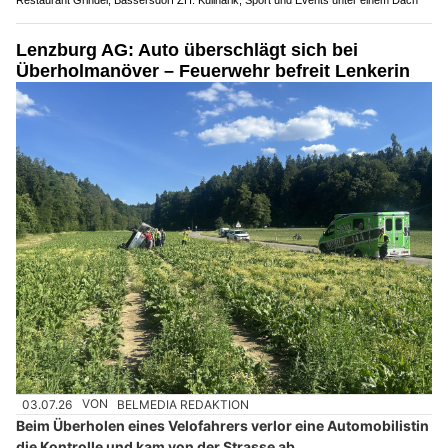
Restaurant Grindel, Bassersdorf ZH: Kulinarik, Sport und Events unter einem Dach
Lenzburg AG: Auto überschlägt sich bei
Überholmanöver – Feuerwehr befreit Lenkerin
03.07.26
VON
BELMEDIA REDAKTION
Beim Überholen eines Velofahrers verlor eine Automobilistin
die Kontrolle und kam von der Strasse ab.