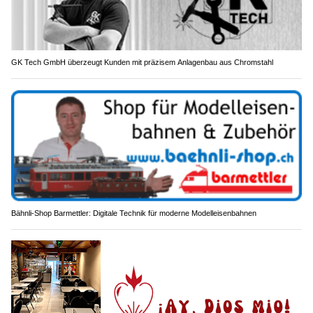
GK Tech GmbH überzeugt Kunden mit präzisem Anlagenbau aus Chromstahl
Bähnli-Shop Barmettler: Digitale Technik für moderne Modelleisenbahnen