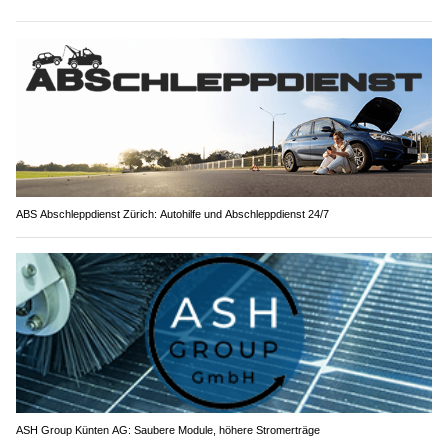
ABS Abschleppdienst Zürich: Autohilfe und Abschleppdienst 24/7
ASH Group Künten AG: Saubere Module, höhere Stromerträge