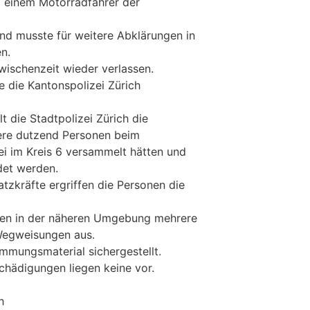
 einem Motorradfahrer der
und musste für weitere Abklärungen in
n.
wischenzeit wieder verlassen.
 die Kantonspolizei Zürich
t die Stadtpolizei Zürich die
ere dutzend Personen beim
ei im Kreis 6 versammelt hätten und
det werden.
tzkräfte ergriffen die Personen die
erten in der näheren Umgebung mehrere
Wegweisungen aus.
mungsmaterial sichergestellt.
hädigungen liegen keine vor.
h