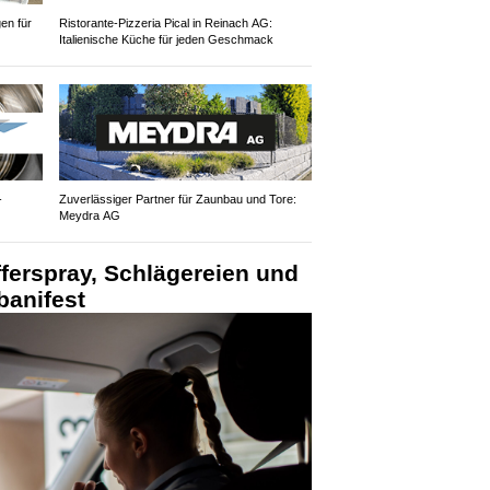
gen für
Ristorante-Pizzeria Pical in Reinach AG:
Italienische Küche für jeden Geschmack
-
Zuverlässiger Partner für Zaunbau und Tore:
Meydra AG
fferspray, Schlägereien und
anifest