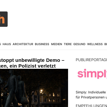
S
HAUS
ARCHITEKTUR
BUSINESS
MEDIEN
TIERE
GESUND
WELLNESS
B
 stoppt unbewilligte Demo –
PUBLIREPORTAG
, ein Polizist verletzt
Simply: Individuell
für Privatpersonen 
EMPFEHLUNGE