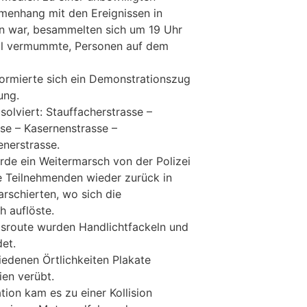
enhang mit den Ereignissen in
n war, besammelten sich um 19 Uhr
il vermummte, Personen auf dem
ormierte sich ein Demonstrationszug
ung.
olviert: Stauffacherstrasse –
sse – Kasernenstrasse –
enerstrasse.
rde ein Weitermarsch von der Polizei
ie Teilnehmenden wieder zurück in
rschierten, wo sich die
h auflöste.
route wurden Handlichtfackeln und
et.
edenen Örtlichkeiten Plakate
en verübt.
on kam es zu einer Kollision