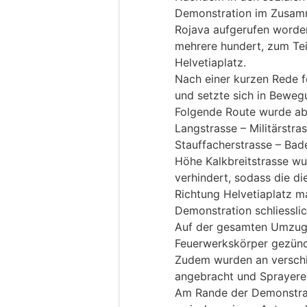
Demonstration im Zusamm
Rojava aufgerufen worde
mehrere hundert, zum Te
Helvetiaplatz.
Nach einer kurzen Rede f
und setzte sich in Beweg
Folgende Route wurde abs
Langstrasse – Militärstra
Stauffacherstrasse – Bad
Höhe Kalkbreitstrasse wu
verhindert, sodass die d
Richtung Helvetiaplatz ma
Demonstration schliesslic
Auf der gesamten Umzugs
Feuerwerkskörper gezünd
Zudem wurden an verschi
angebracht und Sprayerei
Am Rande der Demonstrati