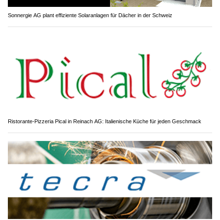
Sonnergie AG plant effiziente Solaranlagen für Dächer in der Schweiz
Ristorante-Pizzeria Pical in Reinach AG: Italienische Küche für jeden Geschmack