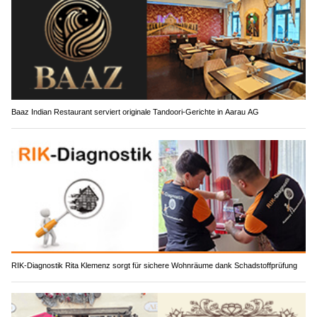
Baaz Indian Restaurant serviert originale Tandoori-Gerichte in Aarau AG
RIK-Diagnostik Rita Klemenz sorgt für sichere Wohnräume dank Schadstoffprüfung