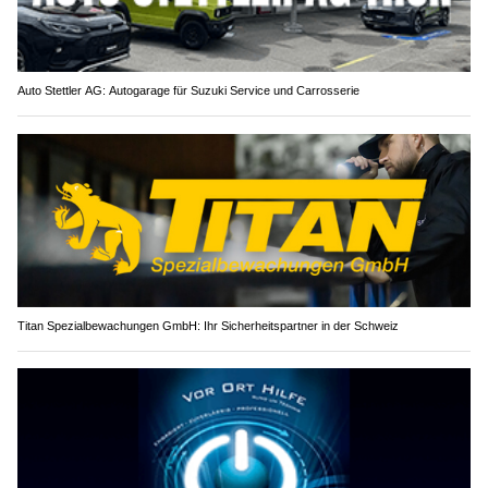
Auto Stettler AG: Autogarage für Suzuki Service und Carrosserie
Titan Spezialbewachungen GmbH: Ihr Sicherheitspartner in der Schweiz