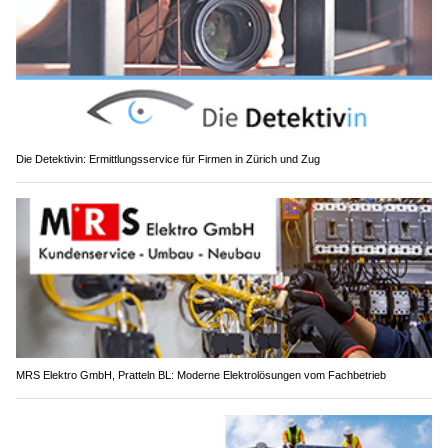
Die Detektivin: Ermittlungsservice für Firmen in Zürich und Zug
MRS Elektro GmbH, Pratteln BL: Moderne Elektrolösungen vom Fachbetrieb